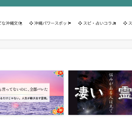
ピな沖縄文化
❖ 沖縄パワースポット
❖ スピ・占いコラム
❖ 