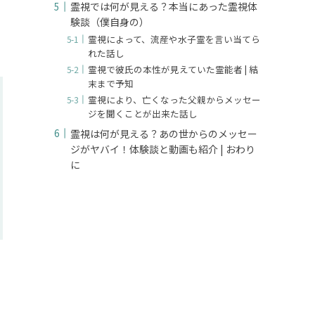
霊視では何が見える？本当にあった霊視体
験談（僕自身の）
霊視によって、流産や水子霊を言い当てら
れた話し
霊視で彼氏の本性が見えていた霊能者 | 結
末まで予知
霊視により、亡くなった父親からメッセー
ジを聞くことが出来た話し
霊視は何が見える？あの世からのメッセー
ジがヤバイ！体験談と動画も紹介 | おわり
に