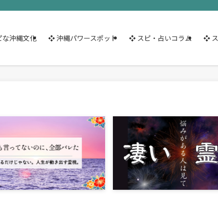
ピな沖縄文化
❖ 沖縄パワースポット
❖ スピ・占いコラム
❖ 