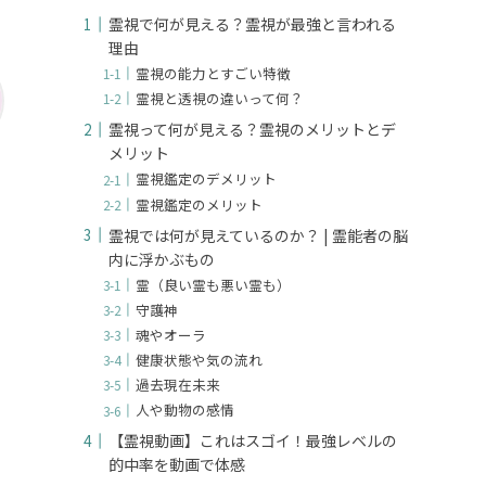
霊視で何が見える？霊視が最強と言われる
理由
霊視の能力とすごい特徴
霊視と透視の違いって何？
霊視って何が見える？霊視のメリットとデ
メリット
霊視鑑定のデメリット
霊視鑑定のメリット
霊視では何が見えているのか？ | 霊能者の脳
内に浮かぶもの
霊（良い霊も悪い霊も）
守護神
魂やオーラ
健康状態や気の流れ
過去現在未来
人や動物の感情
【霊視動画】これはスゴイ！最強レベルの
的中率を動画で体感