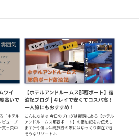
ムツイ
【ホテルアンドルームス那覇ポート】宿
度高いで
泊記ブログ | キレイで安くてコスパ高！
一人旅にもおすすめ！
なる「ホテル
こんにちは☺ 今日のブログは那覇にある【ホテル
レビューブ
アンドルームス那覇ポート】の宿泊記をお伝えし
ロナ真っ只中
ます(^^) 僕は沖縄旅行の際にはゆっくり滞在でき
そうなリゾートホ...