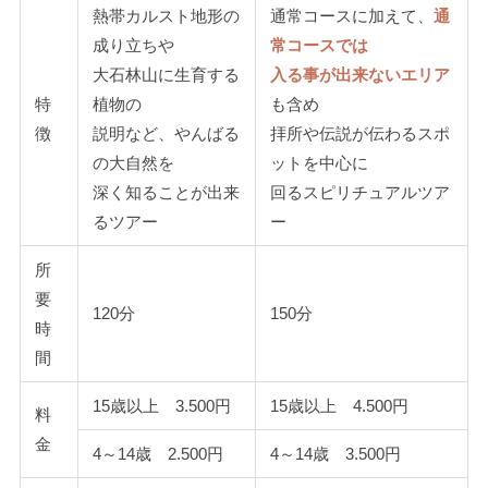
熱帯カルスト地形の
通常コースに加えて、
通
成り立ちや
常コースでは
大石林山に生育する
入る事が出来ないエリア
特
植物の
も含め
徴
説明など、やんばる
拝所や伝説が伝わるスポ
の大自然を
ットを中心に
深く知ることが出来
回るスピリチュアルツア
るツアー
ー
所
要
120分
150分
時
間
15歳以上 3.500円
15歳以上 4.500円
料
金
4～14歳 2.500円
4～14歳 3.500円