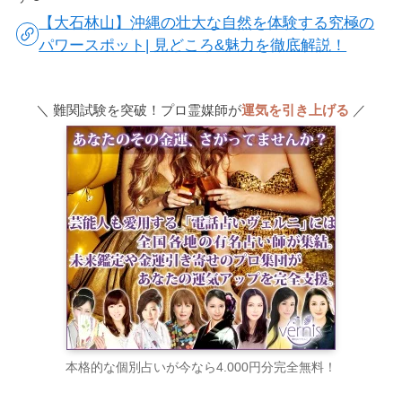
【大石林山】沖縄の壮大な自然を体験する究極の
パワースポット| 見どころ&魅力を徹底解説！
＼ 難関試験を突破！プロ霊媒師が
運気を引き上げる
／
本格的な個別占いが今なら4.000円分完全無料！