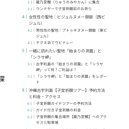
龍乃宮館（りゅうのみやかん）に集合
ウンナヤーで子宝祈願前のお祈り
女性性の聖地：ビジュルヌメー御嶽（西ビ
ジュル）
男性性の聖地：プトゥキヌメー御嶽（東ビ
ジュル）
チグヌ浜でウビナレー
一緒に訪れたい聖地「始まりの洞窟」と
「シラサ岬」
古宇利島の「始まりの洞窟」と「シラサ
岬」って何？ご利益は？
「シラサ岬」と「始まりの洞窟」をレポー
深
ト
沖縄古宇利島【子宝祈願ツアー】予約方法
と料金・アクセス
子宝祈願ガイドツアーの予約方法
ガイド付き子宝祈願の料金
子宝祈願の集合場所【龍乃宮館】へのアク
セスと駐車場