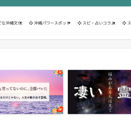
ピな沖縄文化
❖ 沖縄パワースポット
❖ スピ・占いコラム
❖ 