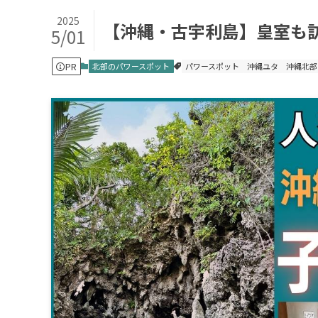
2025
【沖縄・古宇利島】皇室も
5/01
PR
北部のパワースポット
パワースポット
沖縄ユタ
沖縄北部