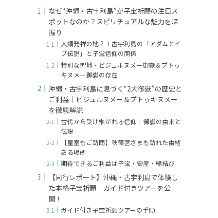
なぜ“沖縄・古宇利島”が子宝祈願の注目ス
ポットなのか？スピリチュアルな魅力を深
掘り
人類発祥の地？！古宇利島の「アダムとイ
ブ伝説」と子宝信仰の関係
特別な聖地・ビジュルヌメー御嶽＆プトゥ
キヌメー御嶽の存在
沖縄・古宇利島に息づく“2大御嶽”の歴史と
ご利益｜ビジュルヌメー＆プトゥキヌメー
を徹底解説
古代から受け継がれる信仰｜御嶽の由来と
伝説
【皇室もご訪問】秋篠宮さまも訪れた由緒
ある場所
期待できるご利益は子宝・安産・縁結び
【同行レポート】沖縄・古宇利島で体験し
た本格子宝祈願｜ガイド付きツアーを公
開！
ガイド付き子宝祈願ツアーの手順