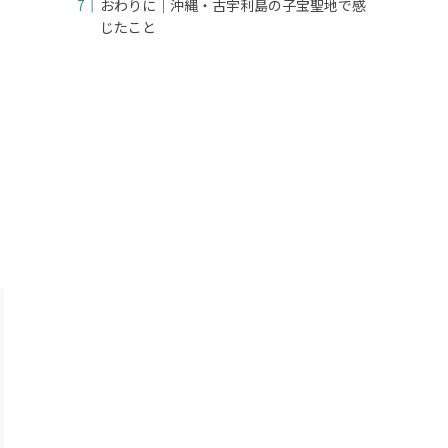
おわりに｜沖縄・古宇利島の子宝聖地で感
じたこと