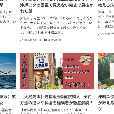
撃
沖縄ユタの霊視で見えない傷まで見抜か
教える
れた話
ありませ
沖縄ユタ
すか？ こ
う？ そう
大城法子先生って、本当に当たるの？ もしあなた
ちなんだ占い
に、結論か
が今、大城法子先生に占ってもらおうか迷ってい
は、主に3
るなら、この記事を最後まで読んでみてくださ
い。 僕はこれまで沖縄ユタ...
2026年4
2026年7月31日
ユタ体験談
体験】笑
【大易商事】通信販売&直接購入 | 予約
沖縄ユ
た
方法の違いや料金を経験者が徹底解説！
が教え
ツ
縄の霊能者
【大易商事 舞】は通信販売もOKって本当です