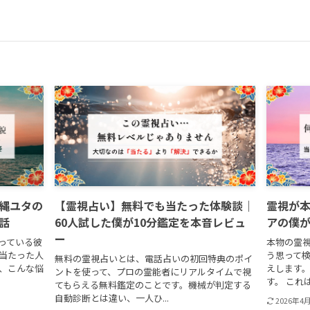
縄ユタの
【霊視占い】無料でも当たった体験談｜
霊視が
話
60人試した僕が10分鑑定を本音レビュ
アの僕
ー
っている彼
本物の霊視
が当たった人
う思って
無料の霊視占いとは、電話占いの初回特典のポイ
今、こんな悩
えします。
ントを使って、プロの霊能者にリアルタイムで視
す。 これは
てもらえる無料鑑定のことです。機械が判定する
自動診断とは違い、一人ひ...
2026年4