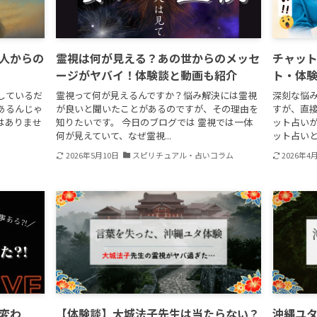
人からの
霊視は何が見える？あの世からのメッセ
チャッ
ージがヤバイ！体験談と動画も紹介
ト・体
しているだ
霊視って何が見えるんですか？悩み解決には霊視
深刻な悩
あるんじゃ
が良いと聞いたことがあるのですが、その理由を
すが、直
はありませ
知りたいです。 今日のブログでは 霊視では一体
ット占い
何が見えていて、なぜ霊視...
ット占いと
2026年5月10日
スピリチュアル・占いコラム
2026年4
変わ
【体験談】大城法子先生は当たらない？
沖縄ユ