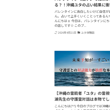
る？！沖縄ユタの占い結果に衝
バレンタインに告白したいけど自信が
ん。占いで上手くいくことってあるんで
んにちは☺ 今日は、バレンタインに
の話しです☆ このブ...
2026年4月21日
ユタ体験談
【沖縄の霊能者「ユタ」の霊視
湖先生の守護霊対話は本物でし
こんにちは(^^) 今日のブログでは沖