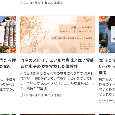
2026年5月31日
ユタ体験談
当たる理
流産のスピリチュアルな意味とは？霊能
本当に
た6名
者が水子の姿を霊視した体験談
い当た
能者
✅今日の記事はこんな方の参考になります 流産し
て辛い、時間が経っていてもずっと引きずってし
も、沖縄ま
無料なの
まっている方 流産のスピリチュアルな意味を知っ
るのかな？
あるの？さ
て、気持ちの整理...
住ですが、
ているあな
じられない
2026年4月30日
ユタ体験談
2026年7