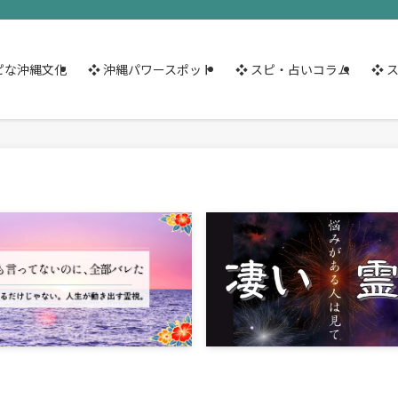
ピな沖縄文化
❖ 沖縄パワースポット
❖ スピ・占いコラム
❖ 