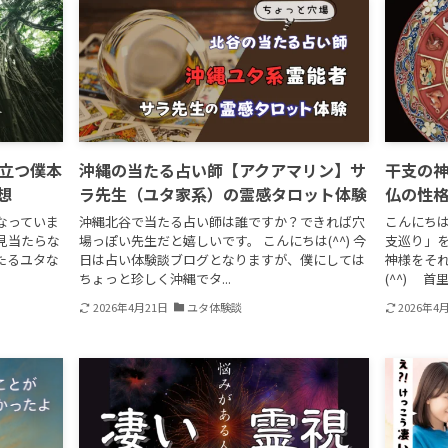
立つ僕本
沖縄の当たる占い師【アクアマリン】サ
干支の
想
ラ先生（ユタ家系）の霊感タロット体験
仏の性
なっていま
沖縄北谷で当たる占い師は誰ですか？できれば穴
こんにちは
見当たらな
場っぽい先生だと嬉しいです。 こんにちは(^^) 今
支巡り」
たるユタな
日は占い体験談ブログとなりますが、僕にしては
神様をそ
ちょっと珍しく沖縄でタ...
(^^) 首
2026年4月21日
ユタ体験談
2026年4