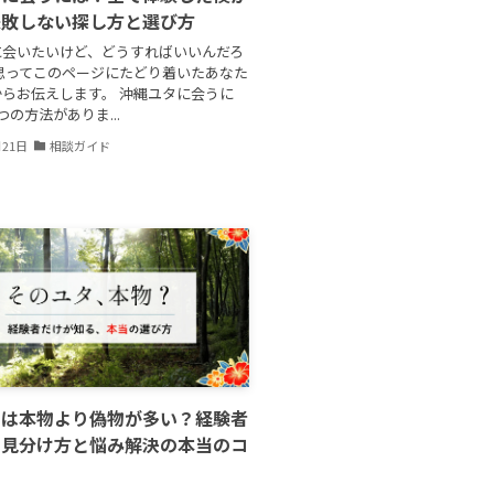
失敗しない探し方と選び方
に会いたいけど、どうすればいいんだろ
思ってこのページにたどり着いたあなた
らお伝えします。 沖縄ユタに会うに
つの方法がありま...
月21日
相談ガイド
タは本物より偽物が多い？経験者
る見分け方と悩み解決の本当のコ