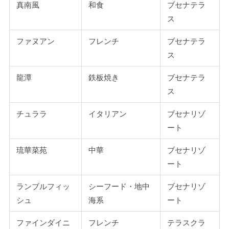
真南風
和食
ブセナテラ
ス
ファヌアン
フレンチ
ブセナテラ
ス
龍潭
鉄板焼き
ブセナテラ
ス
チュララ
イタリアン
ブセナリゾ
ート
琉華菜苑
中華
ブセナリゾ
ート
ランブルフィッ
シーフード・地中
ブセナリゾ
シュ
海系
ート
ファインダイニ
フレンチ
テラスクラ