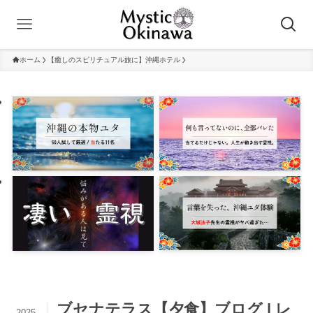
ホーム
【癒しのスピリチュアル旅に】沖縄ホテル
ブセナテラス【夕食】ブログ | レ
2025