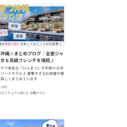
つ沖縄☆まとめブログ｜全室ジャ
付き＆高級フレンチを堪能♪
ンチで有名な『ひらまつ』が手掛ける沖
ゾートホテル♪ 豪華すぎるお部屋や食
て詳しくまとめています
月29日
スピリチュアル旅に】沖縄ホテル