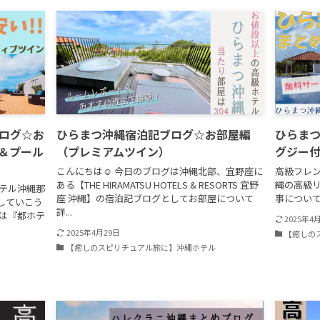
ログ☆お
ひらまつ沖縄宿泊記ブログ☆お部屋編
ひらま
＆プール
（プレミアムツイン）
グジー
こんにちは☺ 今日のブログは沖縄北部、宜野座に
高級フレ
ある【THE HIRAMATSU HOTELS & RESORTS 宜野
縄の高級リ
ボテル沖縄那
座 沖縄】の宿泊記ブログとしてお部屋について
事につい
していこう
詳...
々は『都ホテ
2025年4
2025年4月29日
【癒しの
【癒しのスピリチュアル旅に】沖縄ホテル