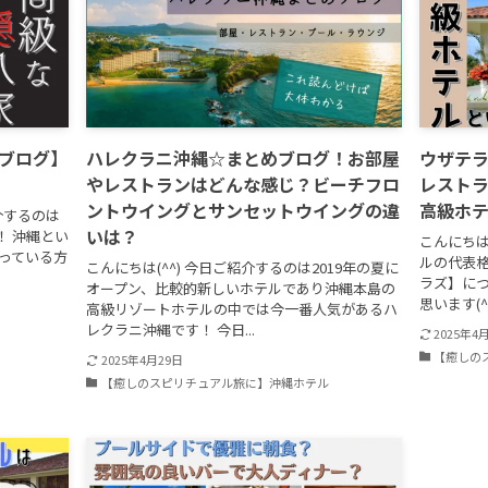
ブログ】
ハレクラニ沖縄☆まとめブログ！お部屋
ウザテ
やレストランはどんな感じ？ビーチフロ
レスト
ントウイングとサンセットウイングの違
高級ホ
介するのは
いは？
！ 沖縄とい
こんにちは
っている方
ルの代表格
こんにちは(^^) 今日ご紹介するのは2019年の夏に
ラズ】に
オープン、比較的新しいホテルであり沖縄本島の
思います(^^
高級リゾートホテルの中では今一番人気があるハ
レクラニ沖縄です！ 今日...
2025年4
【癒しの
2025年4月29日
【癒しのスピリチュアル旅に】沖縄ホテル