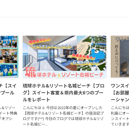
チ【スイ
琉球ホテル&リゾート名城ビーチ【ブロ
ワンス
Pプール
グ】スイート客室＆県内最大6つのプー
【お部
ルをレポート
ーシャ
ル&リゾー
こんにちは☺ 今日は2022年の夏にオープンした
こんにちは
イート特典
【琉球ホテル&リゾート名城ビーチ】の宿泊記ブ
利島にオープ
「オアシ
ログです(^^) 今日のブログでは琉球ホテル&リゾ
ンスイート
ート名城ビー...
ていきます☺ 