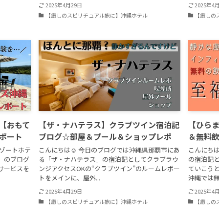
2025年4月29日
2025年4
【癒しのスピリチュアル旅に】沖縄ホテル
【癒しの
【おもて
【ザ・ナハテラス】クラブツイン宿泊記
【ひら
ポート
ブログ☆部屋＆プール＆ショップレポ
＆無料
リゾートホテ
こんにちは☺ 今日のブログでは沖縄県那覇市にあ
こんにちは
】のブログ
る「ザ・ナハテラス」の宿泊記としてクラブラウ
の宿泊記
サービスを
ンジアクセスOKの“クラブツイン”のルームレポー
ていこう
トをメインに、屋外...
沖縄では無料
2025年4月29日
2025年4
【癒しのスピリチュアル旅に】沖縄ホテル
【癒しの