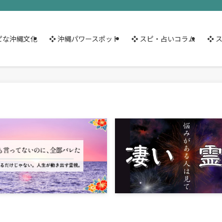
ピな沖縄文化
❖ 沖縄パワースポット
❖ スピ・占いコラム
❖ 