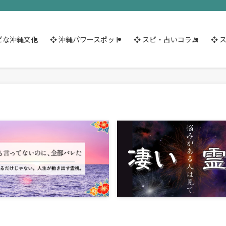
ピな沖縄文化
❖ 沖縄パワースポット
❖ スピ・占いコラム
❖ 