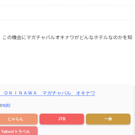
、この機会にマガチャバルオキナワがどんなホテルなのかを知
 ＯＫＩＮＡＷＡ マガチャバル オキナワ
8
[地図]
じゃらん
JTB
一休
Yahoo!トラベル